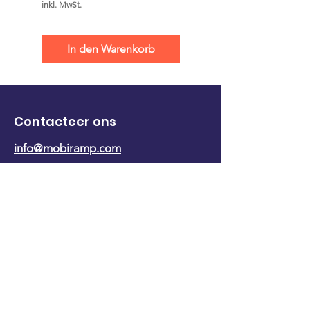
inkl. MwSt.
inkl. MwSt.
In den Warenkorb
Contacteer ons
info@mobiramp.com
+32 476 55 04 30
+31 182 38 86 22
Contact pagina
Onze producten
Drempelbruggen
Hellingbaan opvouwbaar in lengte