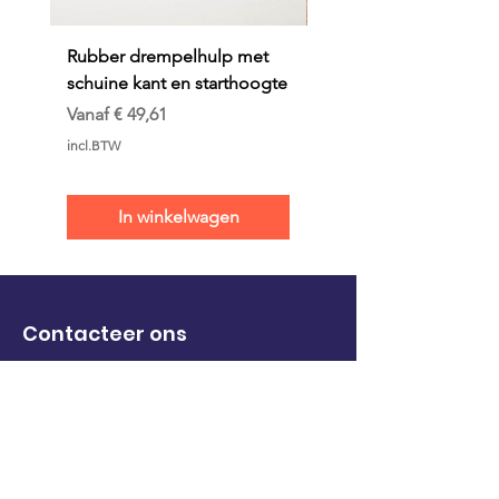
Rubber drempelhulp met
Rubber drempelhulp 
schuine kant en starthoogte
lijmlaag (2 delig)
Verkoopprijs
Prijs
Vanaf
€ 49,61
€ 79,86
incl.BTW
incl.BTW
In winkelwagen
Contacteer ons
info@mobiramp.com
+32 476 55 04 30
+31 182 38 86 22
Contact pagina