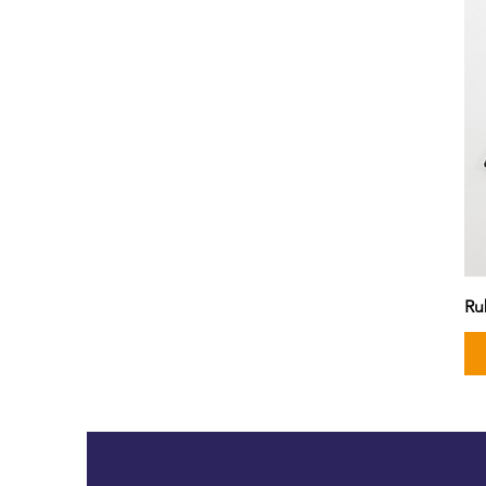
20mm x 150mm x 900mm
24mm x 150mm x 1000mm
26mm x 210mm x 1100mm
38mm x 320mm x 1100mm
4mm x 40mm x 1000mm
51mm x 410mm x 1100mm
65mm x 420mm x 1100mm
76mm x 460mm x 900mm
8mm x 80mm x 1000mm
8mm x 80mm x 900mm
Ru