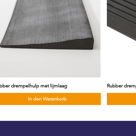
bber drempelhulp met lijmlaag
Rubber dremp
In den Warenkorb