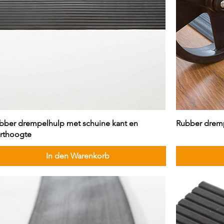
bber drempelhulp met schuine kant en
Rubber drempe
arthoogte
In den Warenkorb