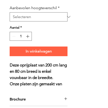
Aanbevolen hoogteverschil
*
Aantal
*
In winkelwagen
Deze oprijplaat van 200 cm lang
en 80 cm breed is enkel
vouwbaar in de breedte.
Onze platen zijn gemaakt van
hoogwaardig aluminium en zijn
daardoor stevig, maar toch nog
Brochure
relatief licht (24 kg).