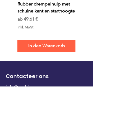
Rubber drempelhulp met
Rubber drempelhulp 
schuine kant en starthoogte
lijmlaag (2 delig)
Sale-Preis
Preis
ab
49,61 €
79,86 €
inkl. MwSt.
inkl. MwSt.
In den Warenkorb
Contacteer ons
info@mobiramp.com
+32 476 55 04 30
+31 182 38 86 22
Contact pagina
Onze producten