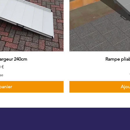
largeur 240cm
Rampe pliab
 €
se
panier
Ajou