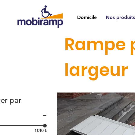
Domicile
Nos produits
Rampe p
largeur
rer par
1 010 €