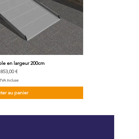
le en largeur 200cm
Prix
853,00 €
TVA Incluse
ter au panier