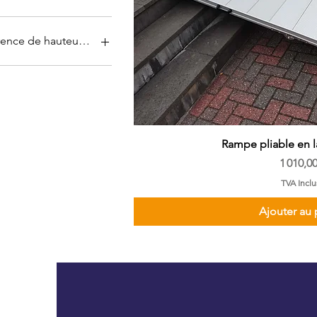
rence de hauteur recommandée
cm
cm
Rampe pliable en 
Prix
1 010,00
TVA Inclu
Ajouter au 